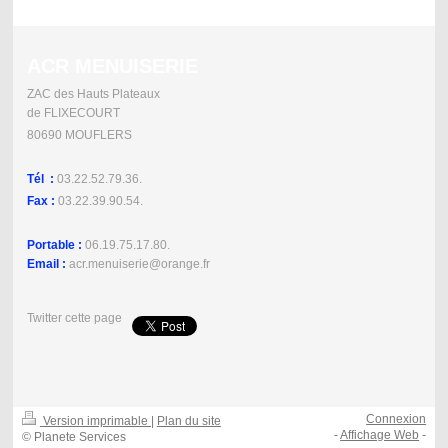
ACR MENUISERIE
ZAC des Hauts Plateaux
de FLIXECOURT
80690 MOUFLERS
Tél :
03.22.52.79.36.
Fax :
03.22.39.90.54.
Portable :
06.19.75.17.80.
Email :
acr.menuiserie@orange.fr
Twitter cette page
Connexion
Version imprimable
|
Plan du site
-
Affichage Web
-
© Planete Services